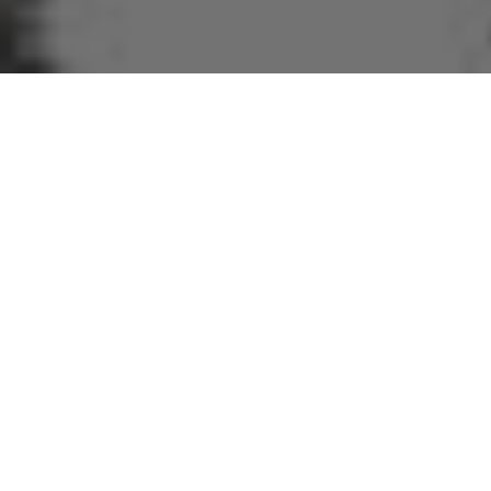
Przyczepy i lawety
Musisz przewieźć większy ładunek, ale nie posiadasz
odpowiedniego samochodu lub własnej przyczepy?
Skorzystaj z naszej oferty!
WSZYSTKO
PRZYCZEPY
LAWETY